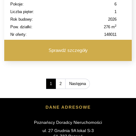
Pokoje:
6
Liczba pięter:
1
Rok budowy:
2026
2
Pow. działki:
276 m
Nr oferty:
148011
Sprawdź szczegóły
1
2
Następna
DANE ADRESOWE
Poznańscy Doradcy Nieruchomości
ul. 27 Grudnia 9A lokal S-3