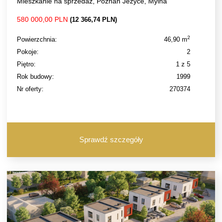
Mieszkanie na sprzedaż, Poznań Jeżyce, Mylna
580 000,00 PLN
(12 366,74 PLN)
2
Powierzchnia:
46,90 m
Pokoje:
2
Piętro:
1 z 5
Rok budowy:
1999
Nr oferty:
270374
Sprawdź szczegóły