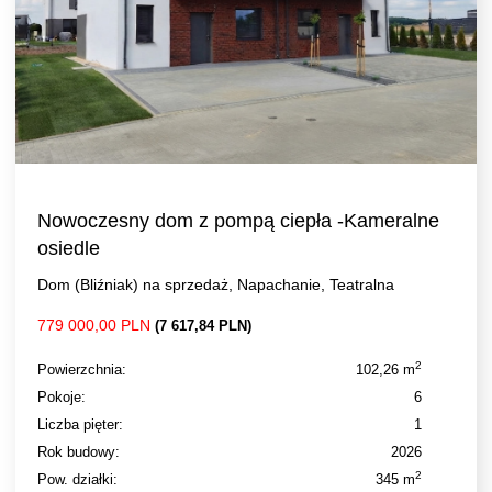
Nowoczesny dom z pompą ciepła -Kameralne
osiedle
Dom (Bliźniak) na sprzedaż, Napachanie, Teatralna
779 000,00 PLN
(7 617,84 PLN)
2
Powierzchnia:
102,26 m
Pokoje:
6
Liczba pięter:
1
Rok budowy:
2026
2
Pow. działki:
345 m