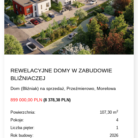
REWELACYJNE DOMY W ZABUDOWIE
BLIŹNIACZEJ
Dom (Bliźniak) na sprzedaż, Przeźmierowo, Morelowa
899 000,00 PLN
(8 378,38 PLN)
2
Powierzchnia:
107,30 m
Pokoje:
4
Liczba pięter:
1
Rok budowy:
2026