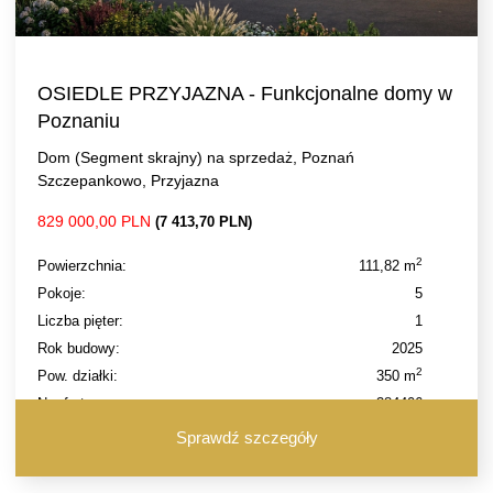
OSIEDLE PRZYJAZNA - Funkcjonalne domy w
Poznaniu
Dom (Segment skrajny) na sprzedaż, Poznań
Szczepankowo, Przyjazna
829 000,00 PLN
(7 413,70 PLN)
2
Powierzchnia:
111,82 m
Pokoje:
5
Liczba pięter:
1
Rok budowy:
2025
2
Pow. działki:
350 m
Nr oferty:
384406
Sprawdź szczegóły