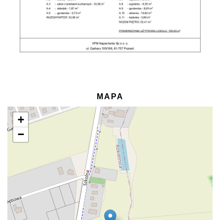
MAPA
+
−