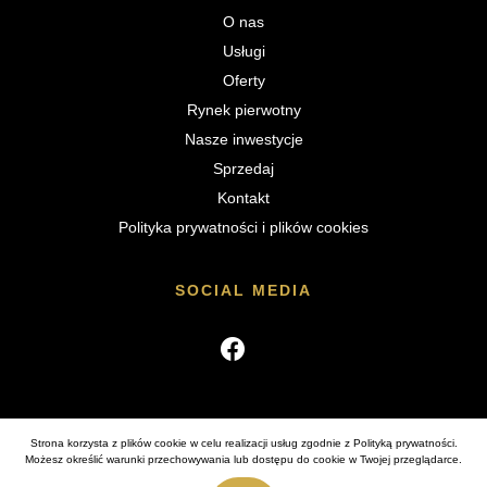
O nas
Usługi
Oferty
Rynek pierwotny
Nasze inwestycje
Sprzedaj
Kontakt
Polityka prywatności i plików cookies
SOCIAL MEDIA
Strona korzysta z plików cookie w celu realizacji usług zgodnie z
Polityką prywatności
.
Wszelkie prawa zastrzeżone (C) 2026
Poznańscy Doradcy
Możesz określić warunki przechowywania lub dostępu do cookie w Twojej przeglądarce.
Nieruchomości