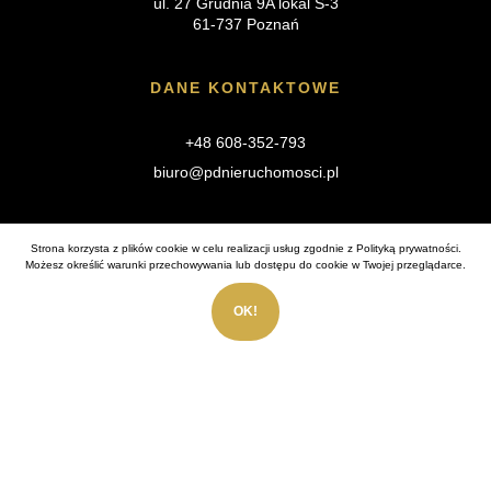
ul. 27 Grudnia 9A lokal S-3
61-737 Poznań
DANE KONTAKTOWE
+48 608-352-793
biuro@pdnieruchomosci.pl
MENU
Strona korzysta z plików cookie w celu realizacji usług zgodnie z
Polityką prywatności
.
Możesz określić warunki przechowywania lub dostępu do cookie w Twojej przeglądarce.
O nas
OK!
Usługi
Oferty
Rynek pierwotny
Nasze inwestycje
Sprzedaj
Kontakt