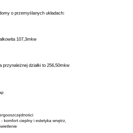
 domy o przemyślanych układach:
całkowita 107,3mkw
ia przynależnej działki to 256,50mkw
ap
ergooszczędności:
 komfort cieplny i estetyka wnętrz,
wietlenie