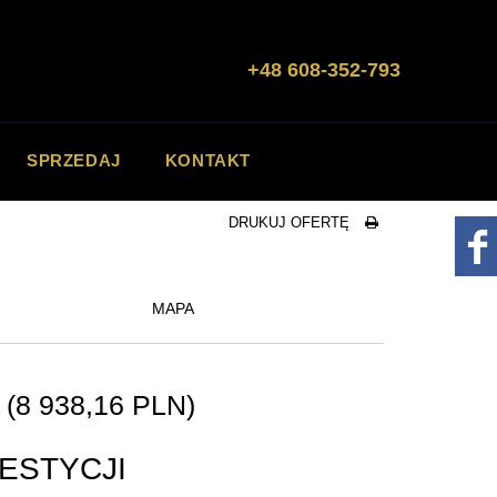
Zadzwoń
+48 608-352-793
SPRZEDAJ
KONTAKT
DRUKUJ OFERTĘ
MAPA
N
(8 938,16 PLN)
ESTYCJI