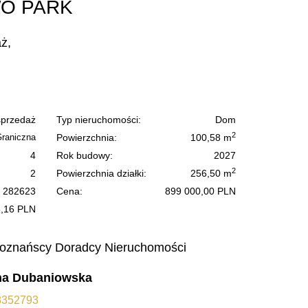
O PARK
ż,
sprzedaż
Typ nieruchomości:
Dom
2
Graniczna
Powierzchnia:
100,58 m
4
Rok budowy:
2027
2
2
Powierzchnia działki:
256,50 m
282623
Cena:
899 000,00 PLN
8,16 PLN
oznańscy Doradcy Nieruchomości
na Dubaniowska
08352793