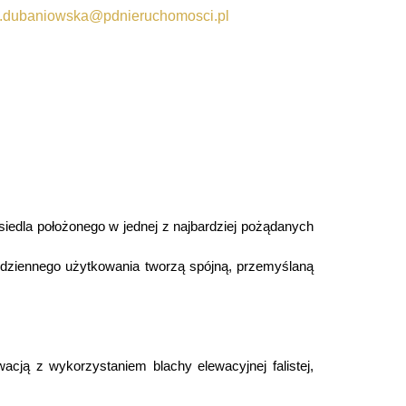
.dubaniowska@pdnieruchomosci.pl
edla położonego w jednej z najbardziej pożądanych
codziennego użytkowania tworzą spójną, przemyślaną
acją z wykorzystaniem blachy elewacyjnej falistej,