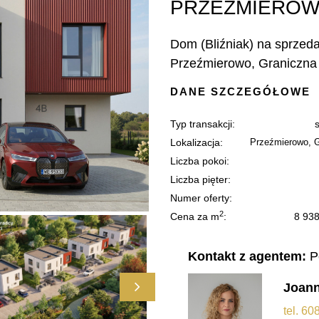
PRZEŹMIEROW
Dom (Bliźniak) na sprzeda
Przeźmierowo, Graniczna
DANE SZCZEGÓŁOWE
Typ transakcji:
Lokalizacja:
Przeźmierowo, 
Liczba pokoi:
Liczba pięter:
Numer oferty:
2
Cena za m
:
8 93
Kontakt z agentem:
P
Joan
tel. 6