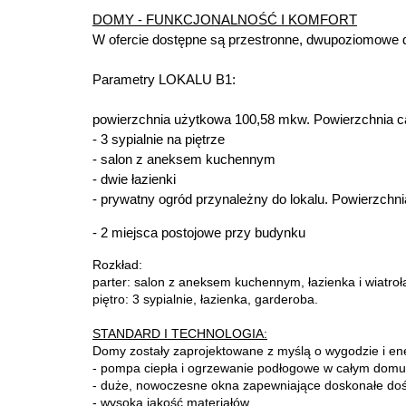
DOMY - FUNKCJONALNOŚĆ I KOMFORT
W ofercie dostępne są przestronne, dwupoziomowe
Parametry LOKALU B1:
powierzchnia użytkowa 100,58 mkw. Powierzchnia 
- 3 sypialnie na piętrze
- salon z aneksem kuchennym
- dwie łazienki
- prywatny ogród przynależny do lokalu. Powierzchn
- 2 miejsca postojowe przy budynku
Rozkład:
parter: salon z aneksem kuchennym, łazienka i wiatroł
piętro: 3 sypialnie, łazienka, garderoba.
STANDARD I TECHNOLOGIA:
Domy zostały zaprojektowane z myślą o wygodzie i en
- pompa ciepła i ogrzewanie podłogowe w całym domu -
- duże, nowoczesne okna zapewniające doskonałe doś
- wysoka jakość materiałów