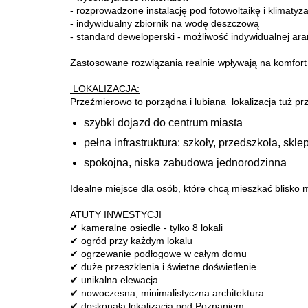
- rozprowadzone instalację pod fotowoltaikę i klimatyza
- indywidualny zbiornik na wodę deszczową
- standard deweloperski - możliwość indywidualnej ara
Zastosowane rozwiązania realnie wpływają na komfort 
LOKALIZACJA:
Przeźmierowo to porządna i lubiana lokalizacja tuż pr
szybki dojazd do centrum miasta
pełna infrastruktura: szkoły, przedszkola, sklep
spokojna, niska zabudowa jednorodzinna
Idealne miejsce dla osób, które chcą mieszkać blisko m
ATUTY INWESTYCJI
✔ kameralne osiedle - tylko 8 lokali
✔ ogród przy każdym lokalu
✔ ogrzewanie podłogowe w całym domu
✔ duże przeszklenia i świetne doświetlenie
✔ unikalna elewacja
✔ nowoczesna, minimalistyczna architektura
✔ doskonała lokalizacja pod Poznaniem