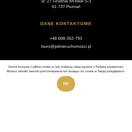
ul. 27 Grudnia 9A lokal S-3
61-737 Poznań
DANE KONTAKTOWE
+48 608-352-793
biuro@pdnieruchomosci.pl
MENU
Strona korzysta z plików cookie w celu realizacji usług zgodnie z
Polityką prywatności
.
Możesz określić warunki przechowywania lub dostępu do cookie w Twojej przeglądarce.
O nas
OK!
Usługi
Oferty
Rynek pierwotny
Nasze inwestycje
Sprzedaj
Kontakt